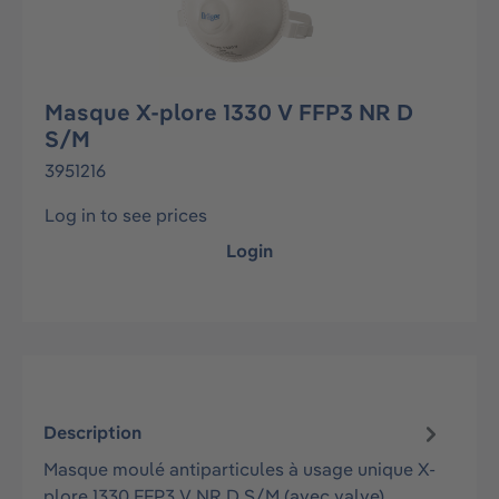
Masque X-plore 1330 V FFP3 NR D
S/M
3951216
Log in to see prices
Login
Description
Masque moulé antiparticules à usage unique X-
plore 1330 FFP3 V NR D S/M (avec valve)