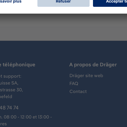
e téléphonique
A propos de Dräger
Dräger site web
t support:
uisse SA,
FAQ
trasse 30,
Contact
befeld
48 74 74
n. 08:00 - 12:00 et 13:00 -
ures