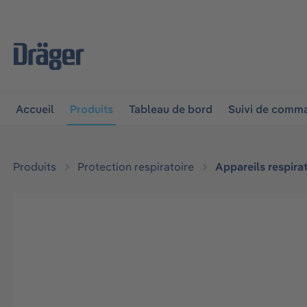
 à la navigation principale
Skip to B2B platform navigat
Accueil
Produits
Tableau de bord
Suivi de comm
Produits
Protection respiratoire
Appareils respirat
Ignorer la galerie d'images