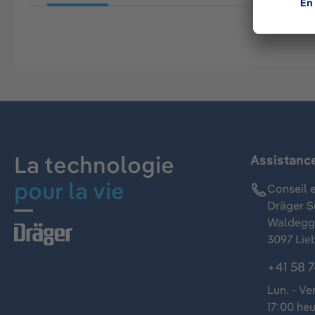
La technologie
Assistanc
pour la vie
Conseil e
Dräger S
Waldeggs
3097 Lie
+41 58 7
Lun. - Ve
17:00 he