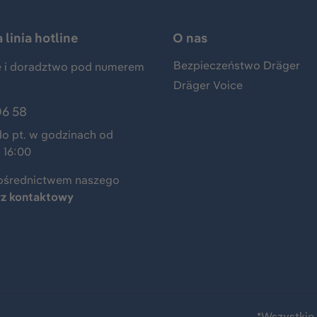
linia hotline
O nas
Bezpieczeństwo Dräger
 i doradztwo pod numerem
Dräger Voice
06 58
do pt. w godzinach od
 16:00
ośrednictwem naszego
rz kontaktowy
*Wszystkie