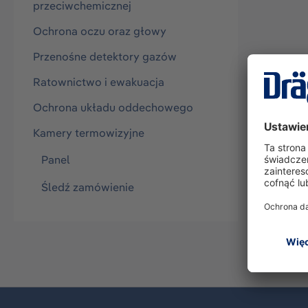
przeciwchemicznej
Ochrona oczu oraz głowy
Przenośne detektory gazów
Ratownictwo i ewakuacja
Ochrona układu oddechowego
Kamery termowizyjne
Panel
Śledź zamówienie