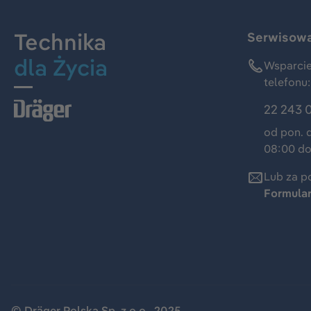
Technika
Serwisowa 
dla Życia
Wsparcie
telefonu:
22 243 
od pon. 
08:00 do
Lub za p
Formula
© Dräger Polska Sp. z o.o., 2025