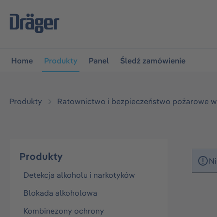
jdź do głównej nawigacji
Przejdź do nawigacji na platfo
Home
Produkty
Panel
Śledź zamówienie
Produkty
Ratownictwo i bezpieczeństwo pożarowe w
Produkty
Ni
Detekcja alkoholu i narkotyków
Blokada alkoholowa
Kombinezony ochrony