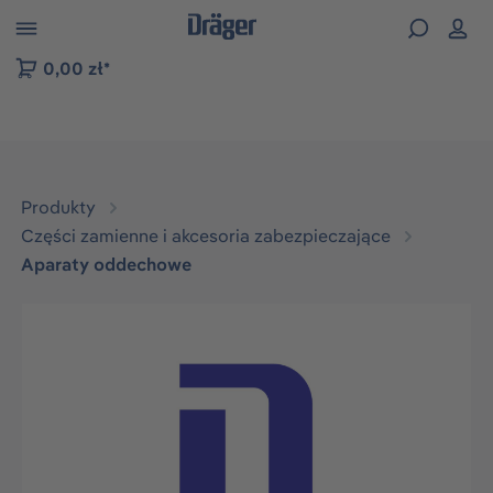
zejdź do nawigacji na platformie B2B
0,00 zł*
Produkty
Części zamienne i akcesoria zabezpieczające
Aparaty oddechowe
Pomiń galerię zdjęć