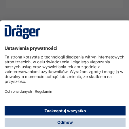
Technika
dla Życia
Serwisowa linia hotline
O nas
Korzystanie ze sklepu
© Dräger Polska Sp. z o.o., 2025
*Wszystkie ceny bez VAT, na warunkach opisanych w