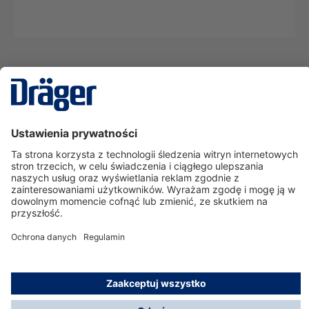
Technika
dla Życia
Serwisowa linia hotline
O nas
Korzystanie ze sklepu
© Dräger Polska Sp. z o.o., 2025