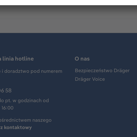
linia hotline
O nas
Bezpieczeństwo Dräger
 i doradztwo pod numerem
Dräger Voice
06 58
do pt. w godzinach od
 16:00
ośrednictwem naszego
rz kontaktowy