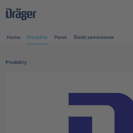
jdź do głównej nawigacji
Przejdź do nawigacji na platfo
Home
Produkty
Panel
Śledź zamówienie
Produkty
Pomiń galerię zdjęć