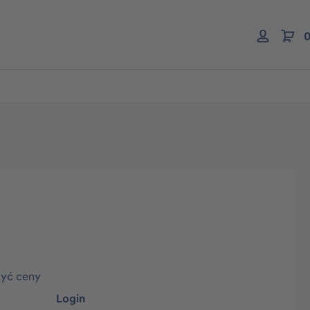
0
zyć ceny
Login