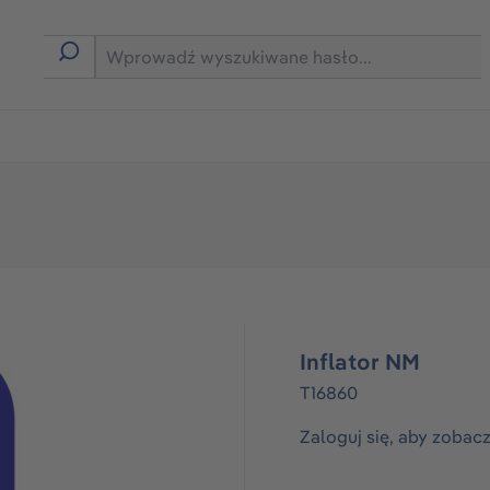
rmie B2B
Inflator NM
T16860
Zaloguj się, aby zobac