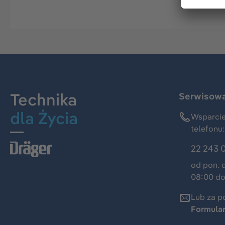
Technika
Serwisowa 
dla Życia
Wsparcie
telefonu:
22 243 
od pon. 
08:00 do
Lub za p
Formula