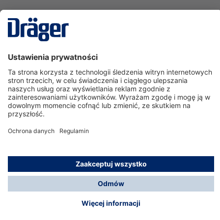
Technika
dla Życia
Serwisowa linia hotline
O nas
Korzystanie ze sklepu
© Dräger Polska Sp. z o.o., 2025
*Wszystkie ceny bez VAT, na warunkach opisanych w
Opcje płatności