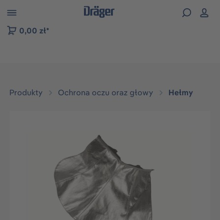
zejdź do nawigacji na platformie B2B
0,00 zł*
Produkty
Ochrona oczu oraz głowy
Hełmy
Pomiń galerię zdjęć