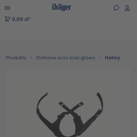
zejdź do nawigacji na platformie B2B
0,00 zł*
Produkty
Ochrona oczu oraz głowy
Hełmy
Pomiń galerię zdjęć