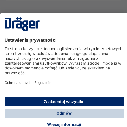
Technika
dla Życia
Serwisowa linia hotline
O nas
Korzystanie ze sklepu
© Dräger Polska Sp. z o.o., 2025
*Wszystkie ceny bez VAT, na warunkach opisanych w
Opcje płatności