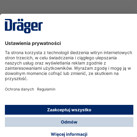
Technika
dla Życia
Serwisowa linia hotline
O nas
Korzystanie ze sklepu
© Dräger Polska Sp. z o.o., 2025
*Wszystkie ceny bez VAT, na warunkach opisanych w
Opcje płatności