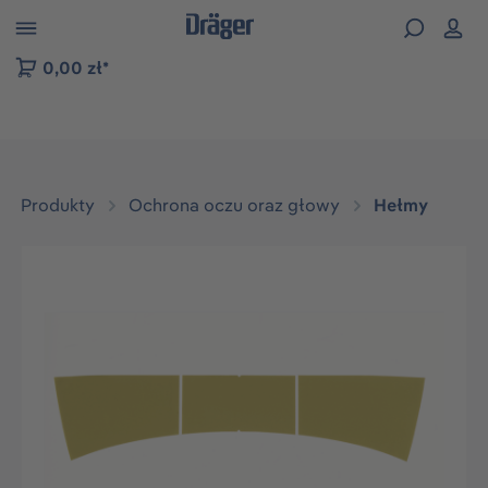
zejdź do nawigacji na platformie B2B
0,00 zł*
Produkty
Ochrona oczu oraz głowy
Hełmy
Pomiń galerię zdjęć