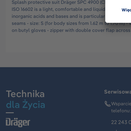
Splash protective suit Dräger SPC 4900 (CLF) approved 
ISO 16602 is a light, comfortable and liquid-tight over
inorganic acids and bases and is particularly resistant
seams - size: S (for body sizes from 1.62 m to 1.70 m) 
on butyl gloves - zipper with double cover flap across
Technika
Serwisowa 
dla Życia
Wsparcie
telefonu:
22 243 