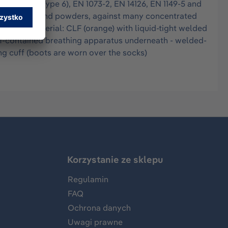
EN 13034 (Type 6), EN 1073-2, EN 14126, EN 1149-5 and
e finest dusts and powders, against many concentrated
ation: - material: CLF (orange) with liquid-tight welded
 self-contained breathing apparatus underneath - welded-
ng cuff (boots are worn over the socks)
Korzystanie ze sklepu
Regulamin
FAQ
Ochrona danych
Uwagi prawne