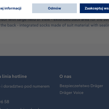
according to EN 14605 (as Type 3 & 4), EN 13982-1 (Type 5), 
all for limited use. It offers optimum protection against th
 to a wide range of organic chemicals in liquid form. Configur
- visor with large field of view - extended back area for the
 the back - integrated socks made of suit material with seali
linia hotline
O nas
Bezpieczeństwo Dräger
 i doradztwo pod numerem
Dräger Voice
06 58