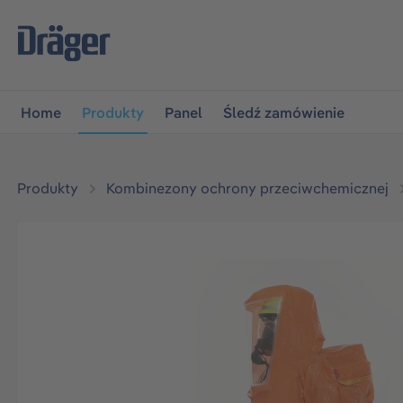
jdź do głównej nawigacji
Przejdź do nawigacji na platfo
Home
Produkty
Panel
Śledź zamówienie
Produkty
Kombinezony ochrony przeciwchemicznej
Pomiń galerię zdjęć