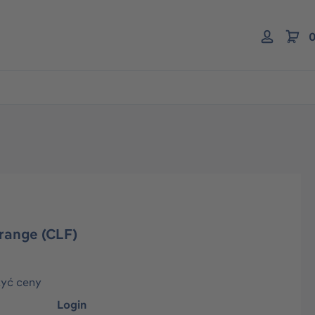
0
orange (CLF)
zyć ceny
Login