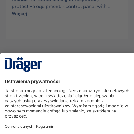
protective equipment. - control panel with…
Więcej
Technika
dla Życia
Serwisowa linia hotline
O nas
Korzystanie ze sklepu