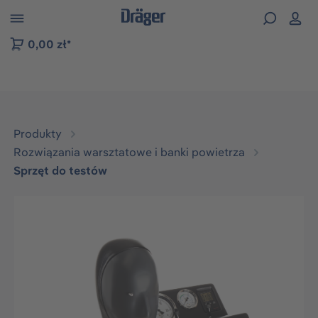
zejdź do nawigacji na platformie B2B
0,00 zł*
Produkty
Rozwiązania warsztatowe i banki powietrza
Sprzęt do testów
Pomiń galerię zdjęć