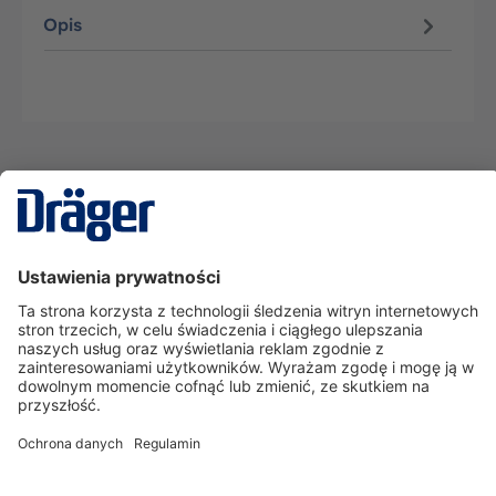
Opis
Technika
dla Życia
Serwisowa linia hotline
O nas
Korzystanie ze sklepu