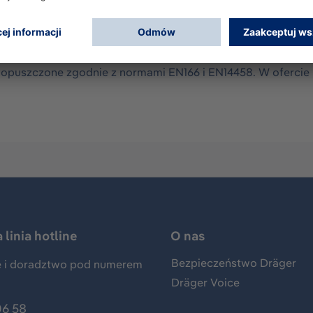
tkich zastosowań na zewnątrz. Dopuszczony zgodnie z norm
492:2012 (ratownictwo wysokościowe) oraz EN 1385:2012 (r
ożna płynnie regulować za pomocą łatwego w obsłudze kółk
kowo wyposażony w okulary ochronne z podwójnymi, poliw
dopuszczone zgodnie z normami EN166 i EN14458. W ofercie
linia hotline
O nas
Bezpieczeństwo Dräger
 i doradztwo pod numerem
Dräger Voice
06 58