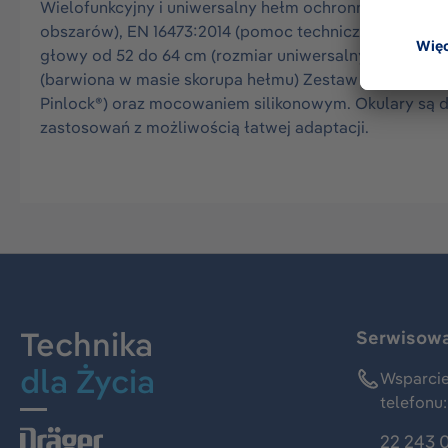
Wielofunkcyjny i uniwersalny hełm ochronny do wszys
obszarów), EN 16473:2014 (pomoc techniczna), EN 12
głowy od 52 do 64 cm (rozmiar uniwersalny), który m
(barwiona w masie skorupa hełmu) Zestaw jest dodat
Pinlock®) oraz mocowaniem silikonowym. Okulary są 
zastosowań z możliwością łatwej adaptacji.
Technika
Serwisowa 
dla Życia
Wsparcie
telefonu:
22 243 