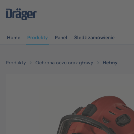
jdź do głównej nawigacji
Przejdź do nawigacji na platfo
Home
Produkty
Panel
Śledź zamówienie
Produkty
Ochrona oczu oraz głowy
Hełmy
Pomiń galerię zdjęć