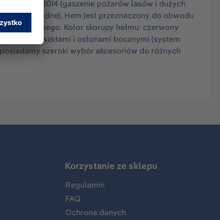
ą EN 16471:2014 (gaszenie pożarów lasów i dużych
atownictwo wodne). Hem jest przeznaczony do obwodu
a regulacyjnego. Kolor skorupy hełmu: czerwony
ęglanowymi szkłami i osłonami bocznymi (system
 posiadamy szeroki wybór akcesoriów do różnych
Korzystanie ze sklepu
Regulamin
FAQ
Ochrona danych