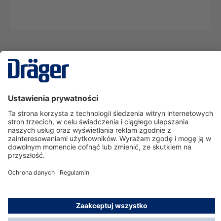
Technika
dla Życia
Serwisowa linia hotline
O nas
Korzystanie ze sklepu
© Dräger Polska Sp. z o.o., 2025