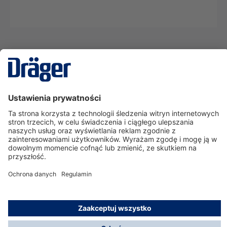
Technika
dla Życia
Serwisowa linia hotline
O nas
Korzystanie ze sklepu
© Dräger Polska Sp. z o.o., 2025