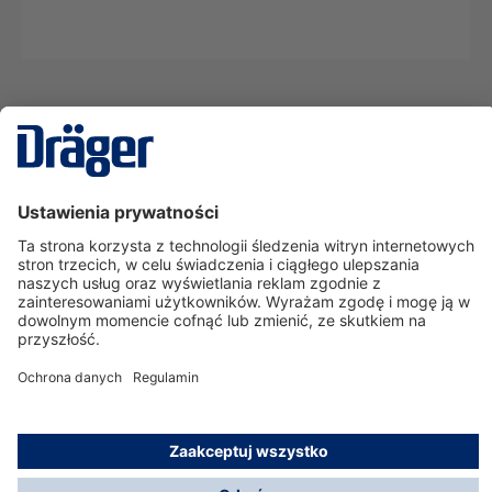
Technika
dla Życia
Serwisowa linia hotline
O nas
Korzystanie ze sklepu
© Dräger Polska Sp. z o.o., 2025