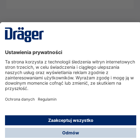
Technika
dla Życia
Serwisowa linia hotline
O nas
Korzystanie ze sklepu
© Dräger Polska Sp. z o.o., 2025
*Wszystkie ceny bez VAT, na warunkach opisanych w