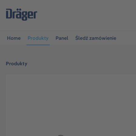
jdź do głównej nawigacji
Przejdź do nawigacji na platfo
Home
Produkty
Panel
Śledź zamówienie
Produkty
Pomiń galerię zdjęć