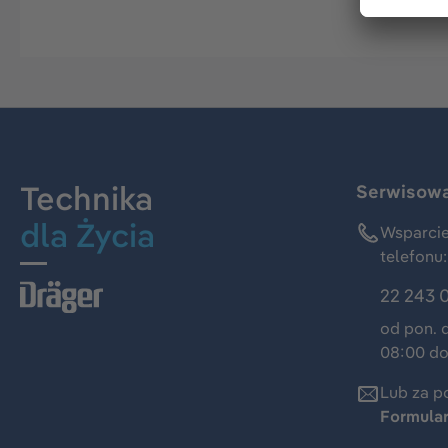
Technika
Serwisowa 
dla Życia
Wsparcie
telefonu:
22 243 
od pon. 
08:00 do
Lub za p
Formula