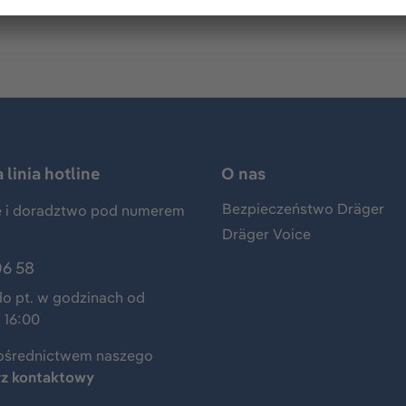
linia hotline
O nas
Bezpieczeństwo Dräger
 i doradztwo pod numerem
Dräger Voice
06 58
do pt. w godzinach od
 16:00
ośrednictwem naszego
rz kontaktowy