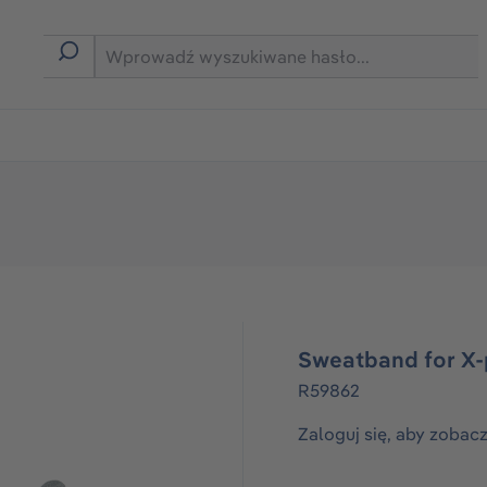
rmie B2B
Sweatband for X
R59862
Zaloguj się, aby zobac