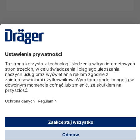
Technika
dla Życia
Serwisowa linia hotline
O nas
Korzystanie ze sklepu
© Dräger Polska Sp. z o.o., 2025