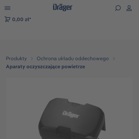
zejdź do nawigacji na platformie B2B
0,00 zł*
Produkty
Ochrona układu oddechowego
Aparaty oczyszczające powietrze
Pomiń galerię zdjęć