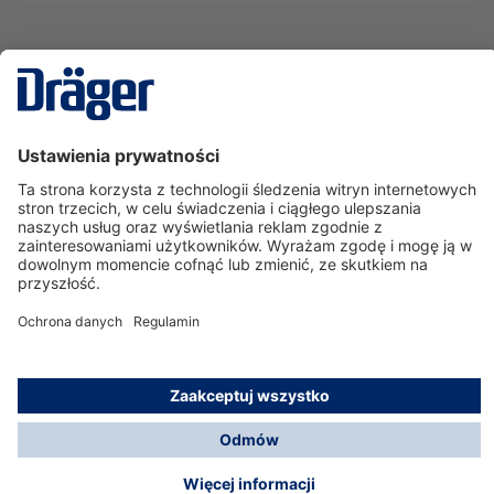
Technika
dla Życia
Serwisowa linia hotline
O nas
Korzystanie ze sklepu
© Dräger Polska Sp. z o.o., 2025
*Wszystkie ceny bez VAT, na warunkach opisanych w
Opcje płatności