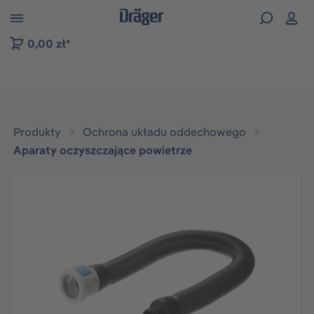
zejdź do nawigacji na platformie B2B
0,00 zł*
Produkty
Ochrona układu oddechowego
Aparaty oczyszczające powietrze
Pomiń galerię zdjęć