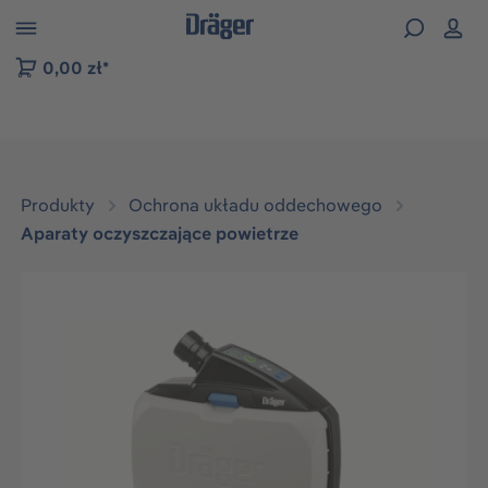
zejdź do nawigacji na platformie B2B
0,00 zł*
Produkty
Ochrona układu oddechowego
Aparaty oczyszczające powietrze
Pomiń galerię zdjęć