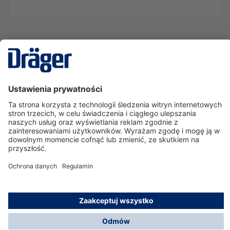
Technika
dla Życia
Serwisowa linia hotline
O nas
Korzystanie ze sklepu
© Dräger Polska Sp. z o.o., 2025