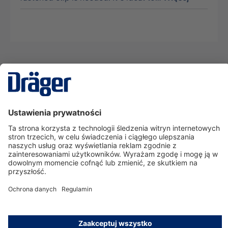
Technika
dla Życia
Serwisowa linia hotline
O nas
Korzystanie ze sklepu