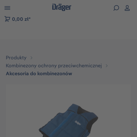
zejdź do nawigacji na platformie B2B
0,00 zł*
Produkty
Kombinezony ochrony przeciwchemicznej
Akcesoria do kombinezonów
Pomiń galerię zdjęć