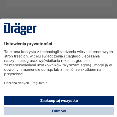
Technika
dla Życia
Serwisowa linia hotline
O nas
Korzystanie ze sklepu
© Dräger Polska Sp. z o.o., 2025
*Wszystkie ceny bez VAT, na warunkach opisanych w