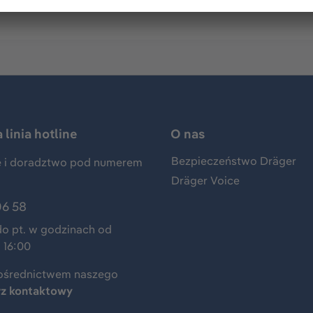
linia hotline
O nas
Bezpieczeństwo Dräger
 i doradztwo pod numerem
Dräger Voice
06 58
do pt. w godzinach od
 16:00
ośrednictwem naszego
rz kontaktowy