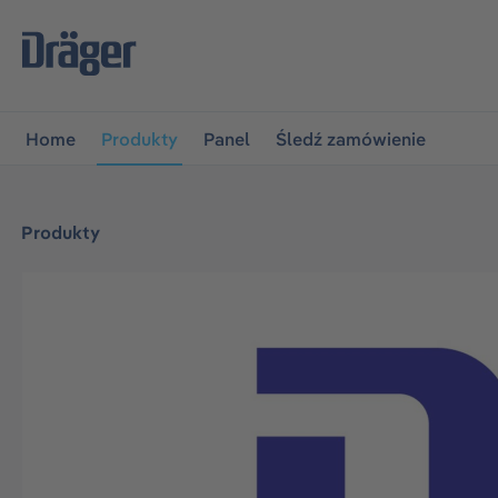
jdź do głównej nawigacji
Przejdź do nawigacji na platfo
Home
Produkty
Panel
Śledź zamówienie
Produkty
Pomiń galerię zdjęć