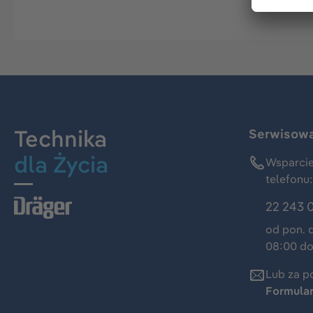
Technika
Serwisowa 
dla Życia
Wsparcie
telefonu:
22 243 
od pon. 
08:00 do
Lub za p
Formula