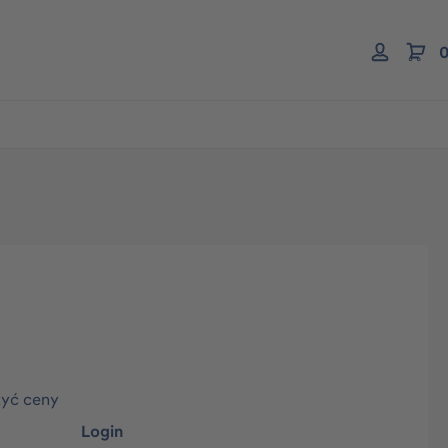
0
zyć ceny
Login