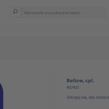
rmie B2B
Bellow, cpl.
R57421
Zaloguj się, aby zobac