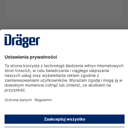
Technika
dla Życia
Serwisowa linia hotline
O nas
Korzystanie ze sklepu
© Dräger Polska Sp. z o.o., 2025