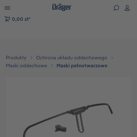
zejdź do nawigacji na platformie B2B
0,00 zł*
Produkty
Ochrona układu oddechowego
Maski oddechowe
Maski pełnotwarzowe
Pomiń galerię zdjęć