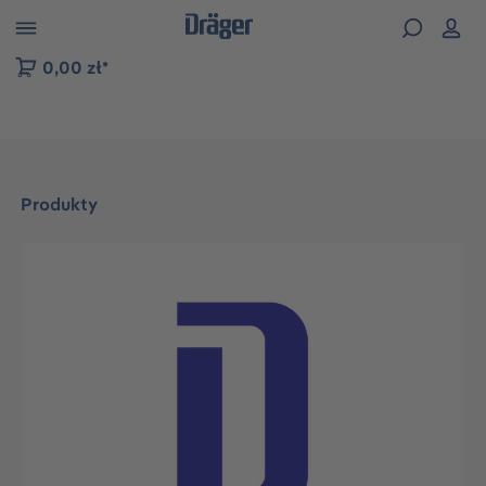
zejdź do nawigacji na platformie B2B
0,00 zł*
Produkty
Pomiń galerię zdjęć