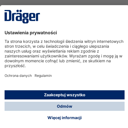
Technika
dla Życia
Serwisowa linia hotline
O nas
Korzystanie ze sklepu
© Dräger Polska Sp. z o.o., 2025
*Wszystkie ceny bez VAT, na warunkach opisanych w
Opcje płatności