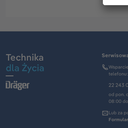
Technika
Serwisowa 
dla Życia
Wsparcie
telefonu:
22 243 
od pon. 
08:00 do
Lub za p
Formula