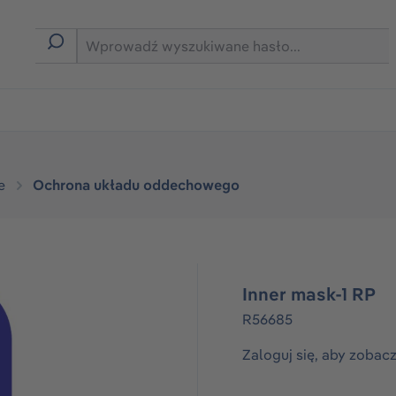
rmie B2B
e
Ochrona układu oddechowego
Inner mask-1 RP
R56685
Zaloguj się, aby zobac