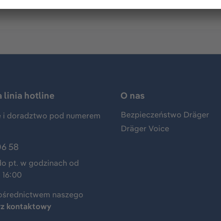
linia hotline
O nas
Bezpieczeństwo Dräger
 i doradztwo pod numerem
Dräger Voice
06 58
do pt. w godzinach od
 16:00
ośrednictwem naszego
rz kontaktowy