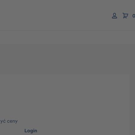
0
zyć ceny
Login