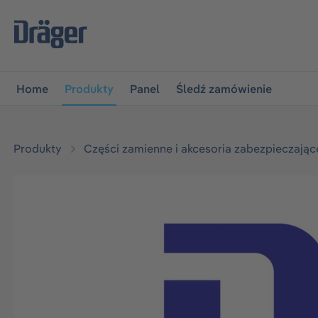
jdź do głównej nawigacji
Przejdź do nawigacji na platfo
Home
Produkty
Panel
Śledź zamówienie
Produkty
Części zamienne i akcesoria zabezpieczając
Pomiń galerię zdjęć