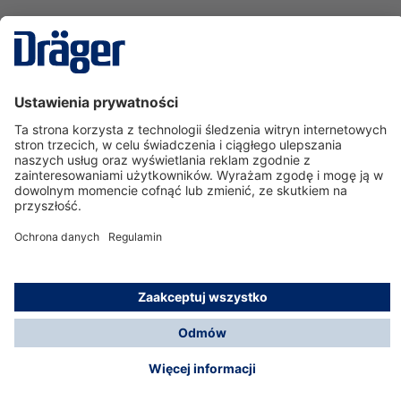
Technika
dla Życia
Serwisowa linia hotline
O nas
Korzystanie ze sklepu
© Dräger Polska Sp. z o.o., 2025
*Wszystkie ceny bez VAT, na warunkach opisanych w
Opcje płatności