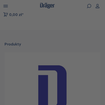
zejdź do nawigacji na platformie B2B
0,00 zł*
Produkty
Pomiń galerię zdjęć