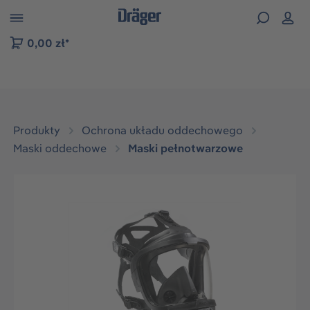
zejdź do nawigacji na platformie B2B
0,00 zł*
Produkty
Ochrona układu oddechowego
Maski oddechowe
Maski pełnotwarzowe
Pomiń galerię zdjęć