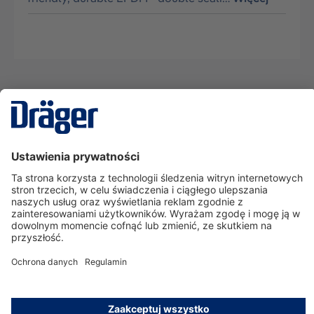
Technika
dla Życia
Serwisowa linia hotline
O nas
Korzystanie ze sklepu