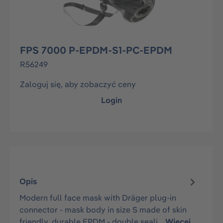
FPS 7000 P-EPDM-S1-PC-EPDM
R56249
Zaloguj się, aby zobaczyć ceny
Login
Opis
Modern full face mask with Dräger plug-in
connector - mask body in size S made of skin
friendly, durable EPDM - double seali…
Więcej