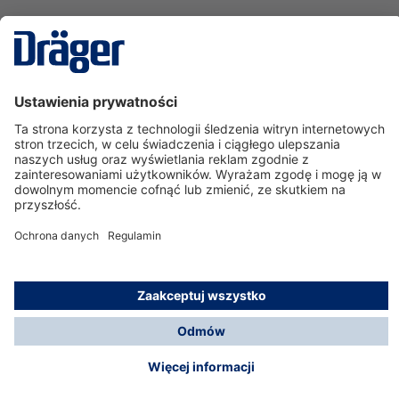
Technika
dla Życia
Serwisowa linia hotline
O nas
Korzystanie ze sklepu
© Dräger Polska Sp. z o.o., 2025
*Wszystkie ceny bez VAT, na warunkach opisanych w
Opcje płatności