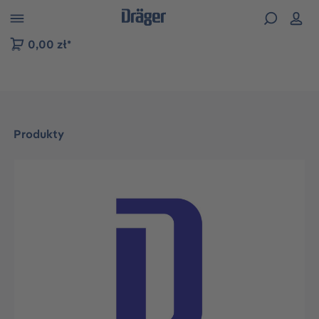
zejdź do nawigacji na platformie B2B
0,00 zł*
Produkty
Pomiń galerię zdjęć