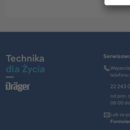
Technika
Serwisowa 
dla Życia
Wsparcie
telefonu:
22 243 
od pon. 
08:00 do
Lub za p
Formula