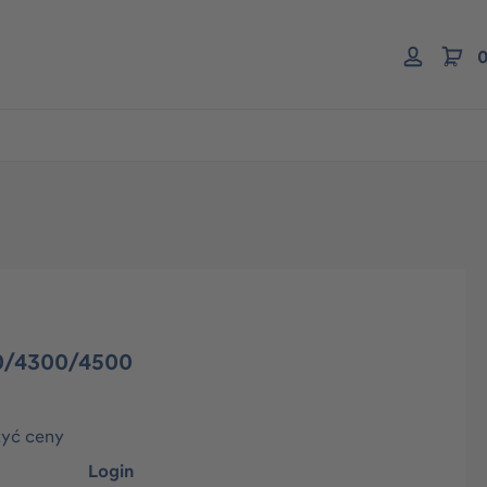
0
00/4300/4500
zyć ceny
Login