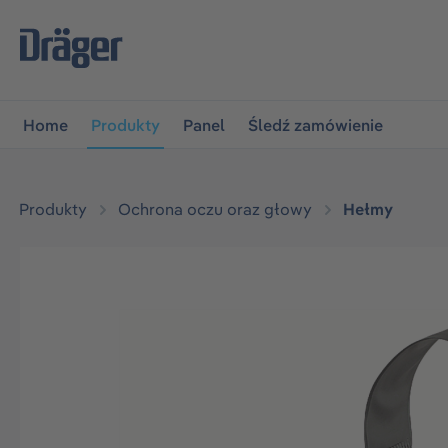
jdź do głównej nawigacji
Przejdź do nawigacji na platfo
Home
Produkty
Panel
Śledź zamówienie
Produkty
Ochrona oczu oraz głowy
Hełmy
Pomiń galerię zdjęć