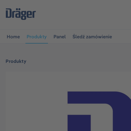
jdź do głównej nawigacji
Przejdź do nawigacji na platfo
Home
Produkty
Panel
Śledź zamówienie
Produkty
Pomiń galerię zdjęć