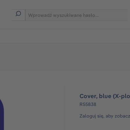
rmie B2B
Cover, blue (X-plo
R55838
Zaloguj się, aby zobac