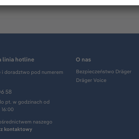
linia hotline
O nas
Bezpieczeństwo Dräger
 i doradztwo pod numerem
Dräger Voice
06 58
do pt. w godzinach od
 16:00
ośrednictwem naszego
rz kontaktowy