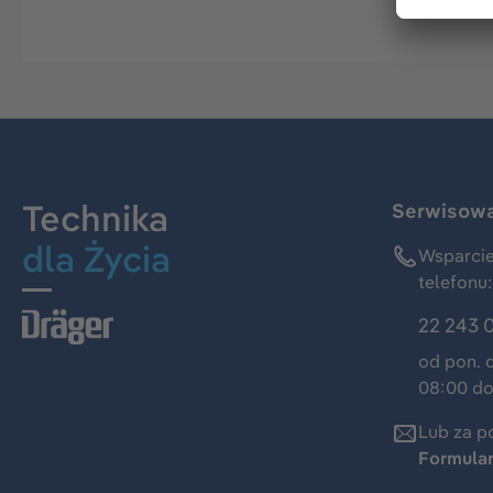
Technika
Serwisowa 
dla Życia
Wsparcie
telefonu:
22 243 
od pon. 
08:00 do
Lub za p
Formula