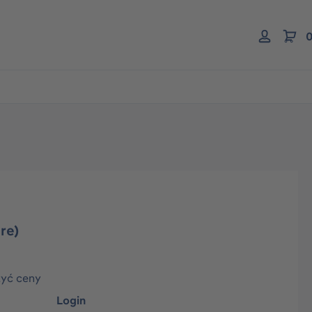
0
re)
zyć ceny
Login