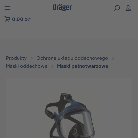
zejdź do nawigacji na platformie B2B
0,00 zł*
Produkty
Ochrona układu oddechowego
Maski oddechowe
Maski pełnotwarzowe
Pomiń galerię zdjęć