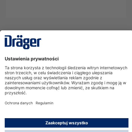
Technika
dla Życia
Serwisowa linia hotline
O nas
Korzystanie ze sklepu
© Dräger Polska Sp. z o.o., 2025