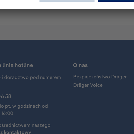
linia hotline
O nas
Bezpieczeństwo Dräger
 i doradztwo pod numerem
Dräger Voice
06 58
do pt. w godzinach od
 16:00
ośrednictwem naszego
rz kontaktowy