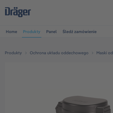
jdź do głównej nawigacji
Przejdź do nawigacji na platfo
Home
Produkty
Panel
Śledź zamówienie
Produkty
Ochrona układu oddechowego
Maski o
Pomiń galerię zdjęć