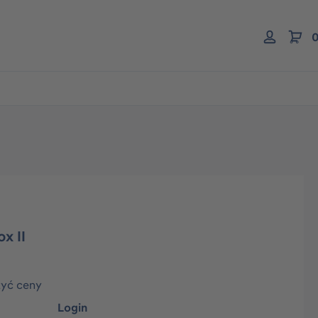
0
x II
zyć ceny
Login