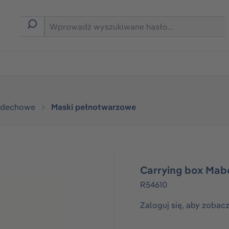
rmie B2B
ddechowe
Maski pełnotwarzowe
Carrying box Mabo
R54610
Zaloguj się, aby zobac