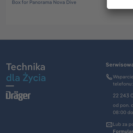
Box for Panorama Nova Dive
Technika
Serwisowa 
dla Życia
Wsparcie
telefonu:
22 243 
od pon. 
08:00 do
Lub za p
Formula