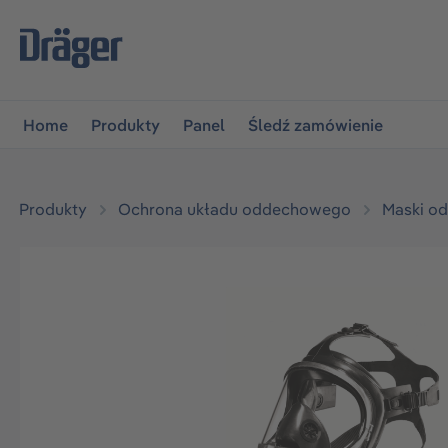
jdź do głównej nawigacji
Przejdź do nawigacji na platfo
Home
Produkty
Panel
Śledź zamówienie
Produkty
Ochrona układu oddechowego
Maski o
Pomiń galerię zdjęć