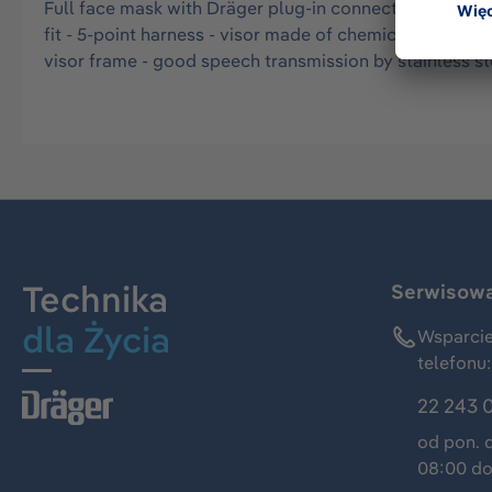
Full face mask with Dräger plug-in connector - mask bo
fit - 5-point harness - visor made of chemical and heat 
visor frame - good speech transmission by stainless s
Technika
Serwisowa 
dla Życia
Wsparcie
telefonu:
22 243 
od pon. 
08:00 do