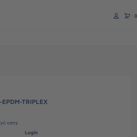
0
P-EPDM-TRIPLEX
zyć ceny
Login