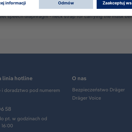
dy made of skin friendly, durable EPDM - double sealing fra
resistant safety glass (Triplex) - fog-free thanks to optimal 
teel speech diaphragm - neck strap for carrying the mask b
linia hotline
O nas
Bezpieczeństwo Dräger
 i doradztwo pod numerem
Dräger Voice
06 58
do pt. w godzinach od
 16:00