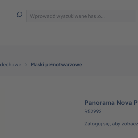
rmie B2B
ddechowe
Maski pełnotwarzowe
Panorama Nova 
R52992
Zaloguj się, aby zobac