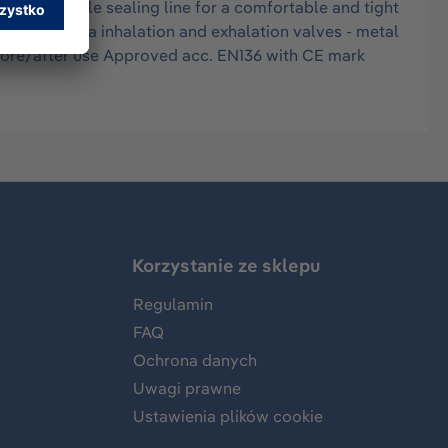
me and triple sealing line for a comfortable and tight
ventilation via inhalation and exhalation valves - metal
efore/after use Approved acc. EN136 with CE mark
Korzystanie ze sklepu
Regulamin
FAQ
Ochrona danych
Uwagi prawne
Ustawienia plików cookie