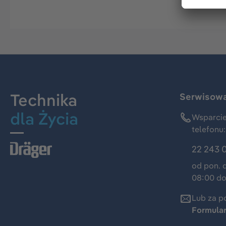
Technika
Serwisowa 
dla Życia
Wsparcie
telefonu:
22 243 
od pon. 
08:00 do
Lub za p
Formula