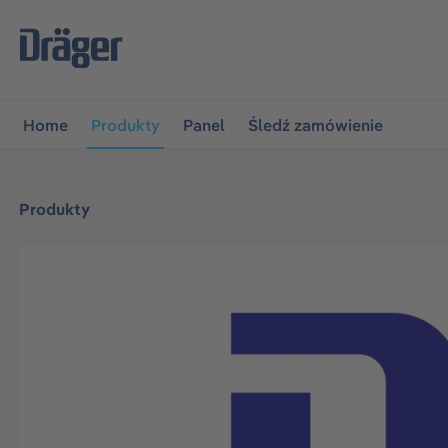
jdź do głównej nawigacji
Przejdź do nawigacji na platfo
Home
Produkty
Panel
Śledź zamówienie
Produkty
Pomiń galerię zdjęć