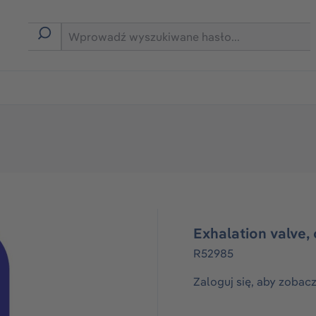
rmie B2B
Exhalation valve,
R52985
Zaloguj się, aby zobac