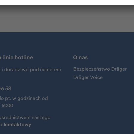
linia hotline
O nas
Bezpieczeństwo Dräger
 i doradztwo pod numerem
Dräger Voice
06 58
do pt. w godzinach od
 16:00
ośrednictwem naszego
rz kontaktowy