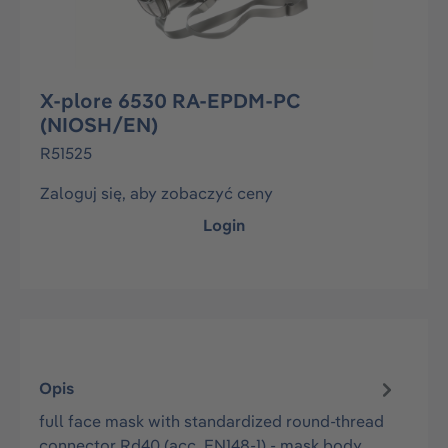
X-plore 6530 RA-EPDM-PC
(NIOSH/EN)
R51525
Zaloguj się, aby zobaczyć ceny
Login
Opis
full face mask with standardized round-thread
connector Rd40 (acc. EN148-1) - mask body