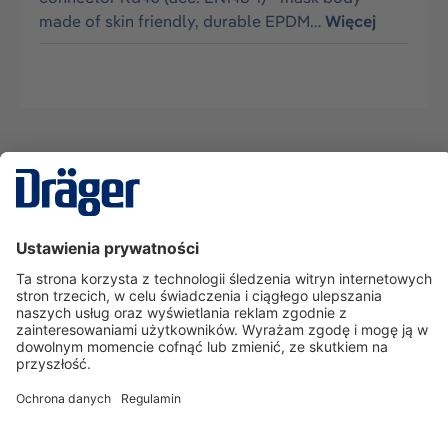
made of skin friendly, durable EPDM…
Więcej
Technika
dla Życia
Serwisowa linia hotline
O nas
Korzystanie ze sklepu