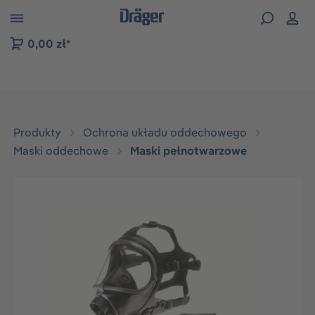
zejdź do nawigacji na platformie B2B
0,00 zł*
Produkty
Ochrona układu oddechowego
Maski oddechowe
Maski pełnotwarzowe
Pomiń galerię zdjęć