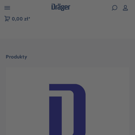
zejdź do nawigacji na platformie B2B
0,00 zł*
Produkty
Pomiń galerię zdjęć