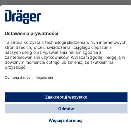
Technika
dla Życia
Serwisowa linia hotline
O nas
Korzystanie ze sklepu
© Dräger Polska Sp. z o.o., 2025
*Wszystkie ceny bez VAT, na warunkach opisanych w
Opcje płatności