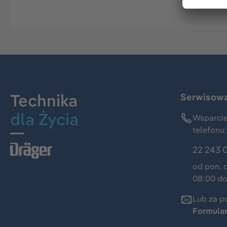
Technika
Serwisowa 
dla Życia
Wsparcie
telefonu:
22 243 
od pon. 
08:00 do
Lub za p
Formula