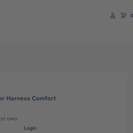
0
er Harness Comfort
zyć ceny
Login