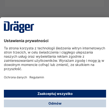
Technika
dla Życia
Serwisowa linia hotline
O nas
Korzystanie ze sklepu
© Dräger Polska Sp. z o.o., 2025
*Wszystkie ceny bez VAT, na warunkach opisanych w