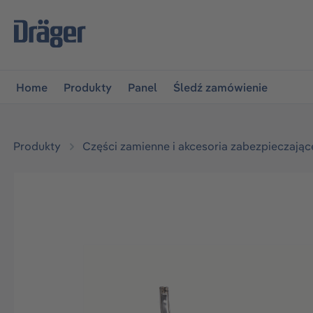
jdź do głównej nawigacji
Przejdź do nawigacji na platfo
Home
Produkty
Panel
Śledź zamówienie
Produkty
Części zamienne i akcesoria zabezpieczając
Pomiń galerię zdjęć