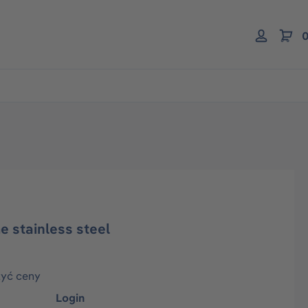
0
me stainless steel
zyć ceny
Login