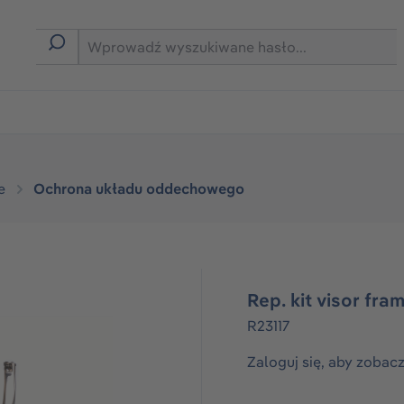
rmie B2B
e
Ochrona układu oddechowego
Rep. kit visor fra
R23117
Zaloguj się, aby zobac