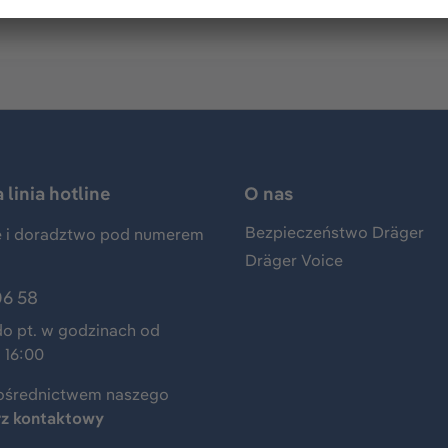
linia hotline
O nas
Bezpieczeństwo Dräger
 i doradztwo pod numerem
Dräger Voice
06 58
do pt. w godzinach od
 16:00
ośrednictwem naszego
rz kontaktowy