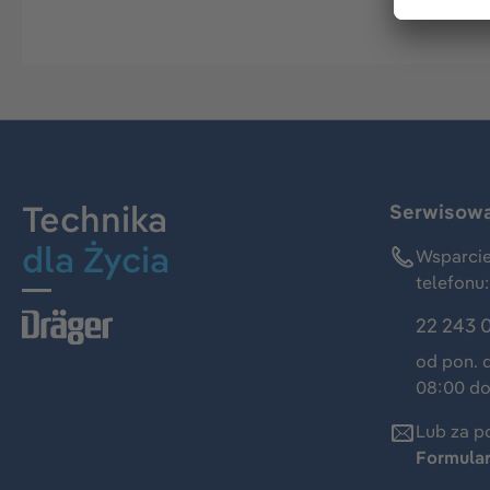
Technika
Serwisowa 
dla Życia
Wsparcie
telefonu:
22 243 
od pon. 
08:00 do
Lub za p
Formula