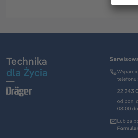
Technika
Serwisowa 
dla Życia
Wsparcie
telefonu:
22 243 
od pon. 
08:00 do
Lub za p
Formula