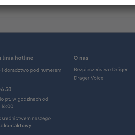
linia hotline
O nas
Bezpieczeństwo Dräger
 i doradztwo pod numerem
Dräger Voice
06 58
do pt. w godzinach od
 16:00
ośrednictwem naszego
rz kontaktowy