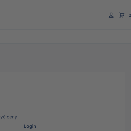
0
zyć ceny
Login