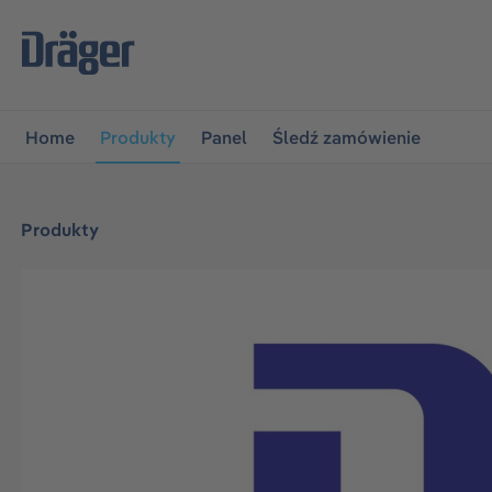
jdź do głównej nawigacji
Przejdź do nawigacji na platfo
Home
Produkty
Panel
Śledź zamówienie
Produkty
Pomiń galerię zdjęć