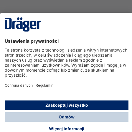
Technika
dla Życia
Serwisowa linia hotline
O nas
Korzystanie ze sklepu
© Dräger Polska Sp. z o.o., 2025
*Wszystkie ceny bez VAT, na warunkach opisanych w
Opcje płatności