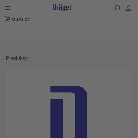
zejdź do nawigacji na platformie B2B
0,00 zł*
Produkty
Pomiń galerię zdjęć