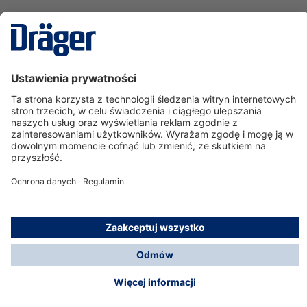
Technika
dla Życia
Serwisowa linia hotline
O nas
Korzystanie ze sklepu
© Dräger Polska Sp. z o.o., 2025
*Wszystkie ceny bez VAT, na warunkach opisanych w
Opcje płatności