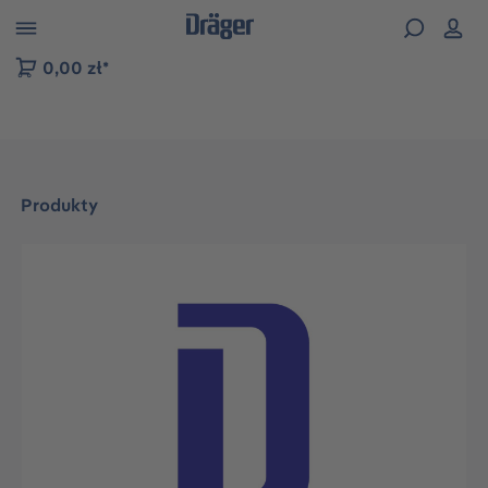
zejdź do nawigacji na platformie B2B
0,00 zł*
Produkty
Pomiń galerię zdjęć