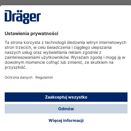
Technika
dla Życia
Serwisowa linia hotline
O nas
Korzystanie ze sklepu
© Dräger Polska Sp. z o.o., 2025
*Wszystkie ceny bez VAT, na warunkach opisanych w
Opcje płatności