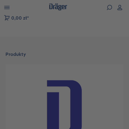
zejdź do nawigacji na platformie B2B
0,00 zł*
Produkty
Pomiń galerię zdjęć