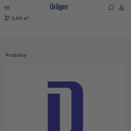
zejdź do nawigacji na platformie B2B
0,00 zł*
Produkty
Pomiń galerię zdjęć