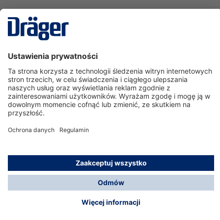
Technika
dla Życia
Serwisowa linia hotline
O nas
Korzystanie ze sklepu
© Dräger Polska Sp. z o.o., 2025
*Wszystkie ceny bez VAT, na warunkach opisanych w
Opcje płatności