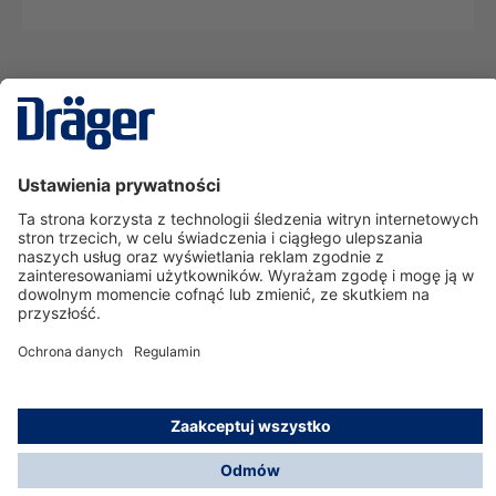
Technika
dla Życia
Serwisowa linia hotline
O nas
Korzystanie ze sklepu
© Dräger Polska Sp. z o.o., 2025
*Wszystkie ceny bez VAT, na warunkach opisanych w