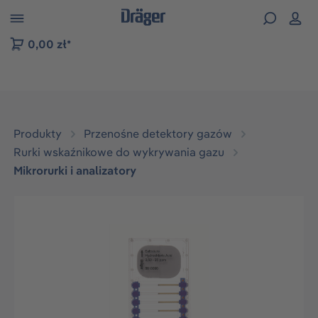
zejdź do nawigacji na platformie B2B
0,00 zł*
Produkty
Przenośne detektory gazów
Rurki wskaźnikowe do wykrywania gazu
Mikrorurki i analizatory
Pomiń galerię zdjęć