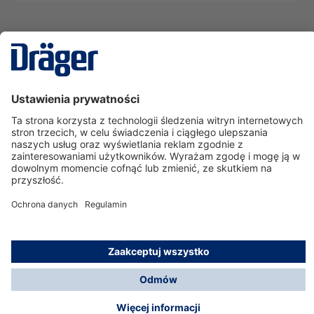
Technika
dla Życia
Serwisowa linia hotline
O nas
Korzystanie ze sklepu
© Dräger Polska Sp. z o.o., 2025
*Wszystkie ceny bez VAT, na warunkach opisanych w
Opcje płatności