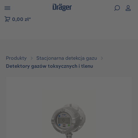
zejdź do nawigacji na platformie B2B
0,00 zł*
Produkty
Stacjonarna detekcja gazu
Detektory gazów toksycznych i tlenu
Pomiń galerię zdjęć