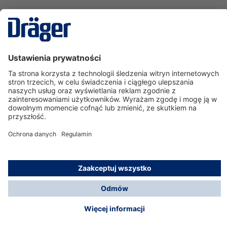
Technika
dla Życia
Serwisowa linia hotline
O nas
Korzystanie ze sklepu
© Dräger Polska Sp. z o.o., 2025
*Wszystkie ceny bez VAT, na warunkach opisanych w
Opcje płatności