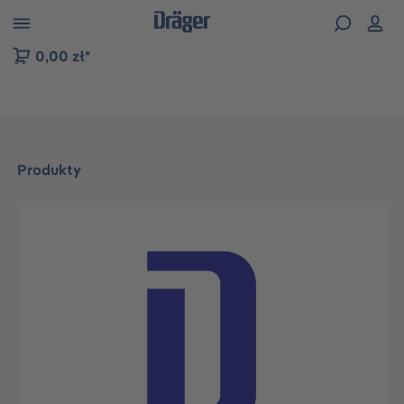
zejdź do nawigacji na platformie B2B
0,00 zł*
Produkty
Pomiń galerię zdjęć