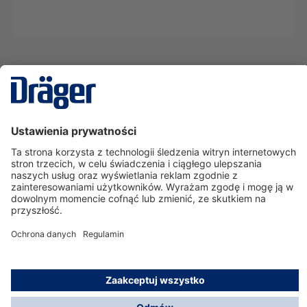
Technika
dla Życia
Serwisowa linia hotline
O nas
Korzystanie ze sklepu
© Dräger Polska Sp. z o.o., 2025