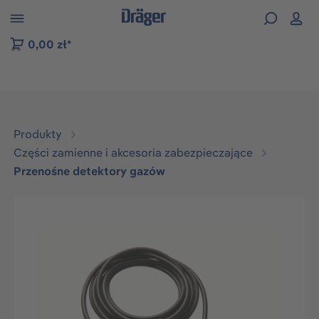
zejdź do nawigacji na platformie B2B
0,00 zł*
Produkty
Części zamienne i akcesoria zabezpieczające
Przenośne detektory gazów
Pomiń galerię zdjęć